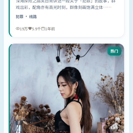
深海探险之搞笑日常讲述一段关于「犯罪」的故事，群
戏出彩，配角亦有高光时刻，群像刻画饱满立体……
犯罪
· 线路
19万
5.9千
1年前
热门