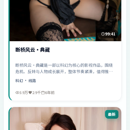
99:41
断桥风云·典藏
断桥风云·典藏是一部以科幻为核心的影视作品，围绕
危机、反转与人物成长展开，整体节奏紧凑，值得推荐
观看。
科幻
· 线路
3.9万
2.9千
6年前
最新