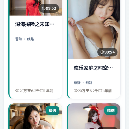
99:52
深海探险之未知世
界
冒险
· 线路
99:54
欢乐家庭之时空守
护者
悬疑
· 线路
20万
6.2千
1年前
20万
6.2千
1年前
精选
精选