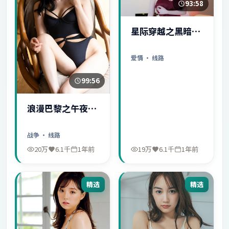
93:58
星际穿越之黑暗秘
密
爱情
· 线路
99:56
浪漫巴黎之午夜惊
魂
战争
· 线路
20万
6.1千
1年前
19万
6.1千
1年前
精选
精选