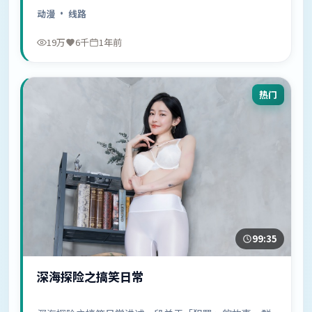
中……
动漫
· 线路
19万
6千
1年前
热门
99:35
深海探险之搞笑日常