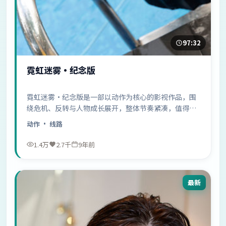
97:32
霓虹迷雾·纪念版
霓虹迷雾·纪念版是一部以动作为核心的影视作品，围
绕危机、反转与人物成长展开，整体节奏紧凑，值得推
荐观看。
动作
· 线路
1.4万
2.7千
9年前
最新