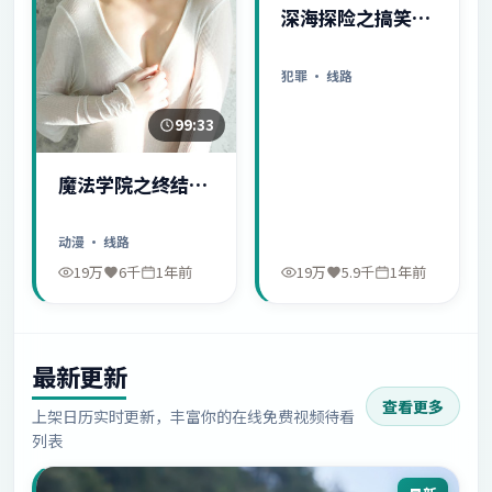
深海探险之搞笑日
常
犯罪
· 线路
99:33
魔法学院之终结序
幕
动漫
· 线路
19万
6千
1年前
19万
5.9千
1年前
最新更新
查看更多
上架日历实时更新，丰富你的在线免费视频待看
列表