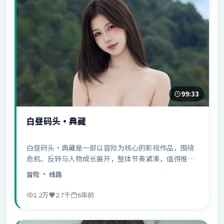
99:33
白昼码头·典藏
白昼码头·典藏是一部以冒险为核心的影视作品，围绕
危机、反转与人物成长展开，整体节奏紧凑，值得推荐
观看。
冒险
· 线路
1.2万
2.7千
6年前