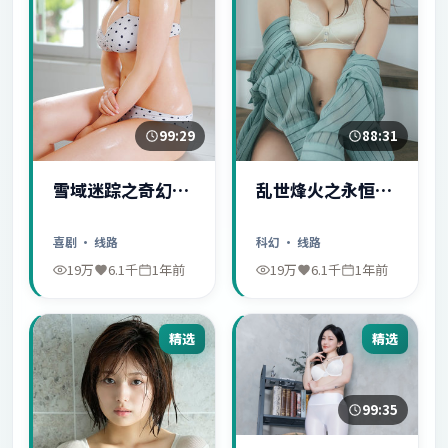
99:29
88:31
雪域迷踪之奇幻冒
乱世烽火之永恒爱
险
情
喜剧
· 线路
科幻
· 线路
19万
6.1千
1年前
19万
6.1千
1年前
精选
精选
99:35