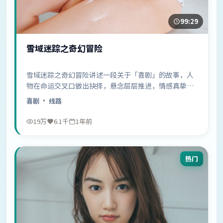
99:29
雪域迷踪之奇幻冒险
雪域迷踪之奇幻冒险讲述一段关于「喜剧」的故事，人
物在命运交叉口做出抉择，悬念层层推进，情感真挚动
人……
喜剧
· 线路
19万
6.1千
1年前
热门