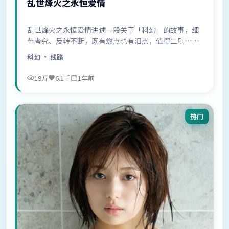
乱世烽火之永恒爱情
乱世烽火之永恒爱情讲述一段关于「科幻」的故事，细
节考究、反转不断，既有燃点也有泪点，值得二刷……
科幻
· 线路
19万
6.1千
1年前
热门